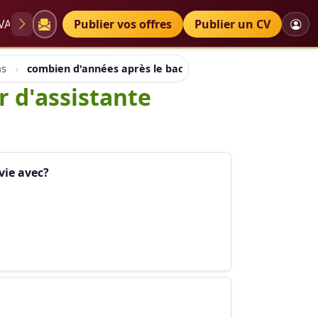
VAE
Diplômes
Publier vos offres
Petites annonces
Publier un CV
ns
combien d'années après le bac nécessite le métier d'assi
r d'assistante
vie avec?