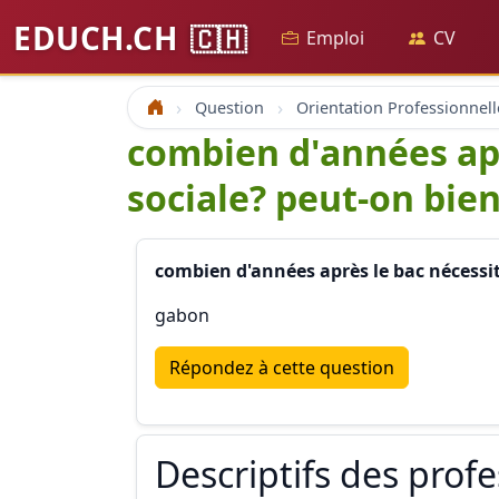
EDUCH.CH
🇨🇭
Emploi
CV
Question
Orientation Professionnell
Accueil
combien d'années apr
sociale? peut-on bie
combien d'années après le bac nécessit
gabon
Répondez à cette question
Descriptifs des prof