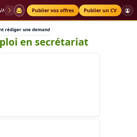
VAE
Diplômes
Publier vos offres
Petites annonces
Publier un CV
 rédiger une demande de stage ou d'emploi en secrétariat
oi en secrétariat