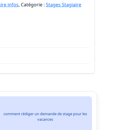
ire infos
, Catégorie :
Stages Stagiaire
comment rédiger un demande de stage pour les
vacances