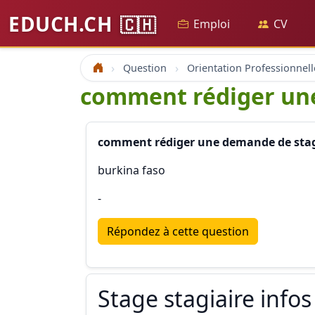
EDUCH.CH
🇨🇭
Emploi
CV
Question
Orientation Professionnell
Accueil
comment rédiger une
comment rédiger une demande de stage
burkina faso
-
Répondez à cette question
Stage stagiaire infos