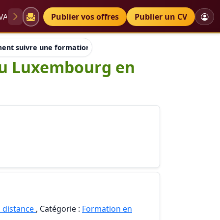
VAE
Diplômes
Publier vos offres
Petites annonces
Publier un CV
nt suivre une formation d'aide soignant au Luxembourg en h
au Luxembourg en
 distance
, Catégorie :
Formation en