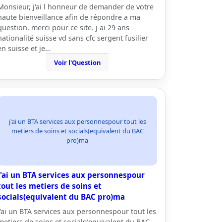
Monsieur, j'ai l honneur de demander de votre
haute bienveillance afin de répondre a ma
question. merci pour ce site. j ai 29 ans
nationalité suisse vd sans cfc sergent fusilier
en suisse et je…
Voir l'Question
j'ai un BTA services aux personnespour tout les
metiers de soins et socials(equivalent du BAC
pro)ma
j'ai un BTA services aux personnespour
tout les metiers de soins et
socials(equivalent du BAC pro)ma
j'ai un BTA services aux personnespour tout les
metiers de soins et socials(equivalent du BAC