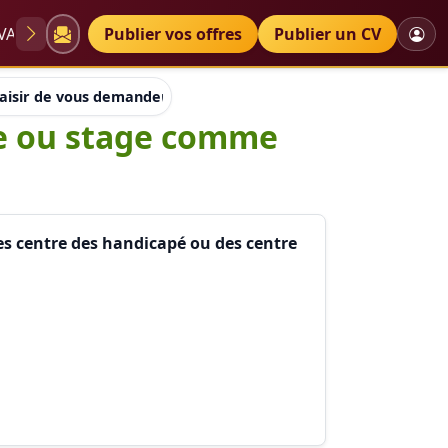
VAE
Diplômes
Publier vos offres
Petites annonces
Publier un CV
 plaisir de vous demander un éventuel poste ou stage comme ass
ste ou stage comme
es centre des handicapé ou des centre