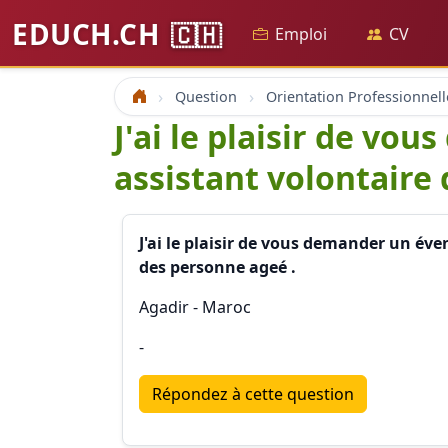
EDUCH.CH
🇨🇭
Emploi
CV
Question
Orientation Professionnell
Accueil
J'ai le plaisir de v
assistant volontaire
J'ai le plaisir de vous demander un év
des personne ageé .
Agadir - Maroc
-
Répondez à cette question