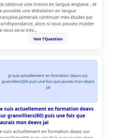
j'ai obtenue une licence en langue anglaise , et
je posséde une attéstation en langue
française.Jaimerais continuer mes études par
corréspondance, alors si vous pouvez m'aider
je vous serai trés…
Voir l'Question
je suis actuellement en formation deavs sur
granvilliers(60) puis une fois que jaurais mon deavs
jai
je suis actuellement en formation deavs
sur granvilliers(60) puis une fois que
jaurais mon deavs jai
je suis actuellement en formation deavs sur
granvilliers(60) puis une fois que jaurais mon