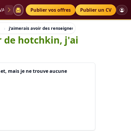
VAE
Diplômes
Publier vos offres
Petites annonces
Publier un CV
j'aimerais avoir des renseignements sur le cancer de hotch
 de hotchkin, j'ai
net, mais je ne trouve aucune