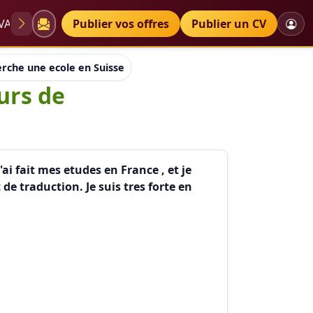
VAE
Diplômes
Publier vos offres
Petites annonces
Publier un CV
erche une ecole en Suisse qui dispose des cours de traduction(Fr
urs de
ai fait mes etudes en France , et je
 de traduction. Je suis tres forte en