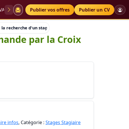
VAE
Diplômes
Publier vos offres
Petites annonces
Publier un CV
 a la recherche d'un stage d'adaptation demande par la Croix 
mande par la Croix
ire infos
, Catégorie :
Stages Stagiaire