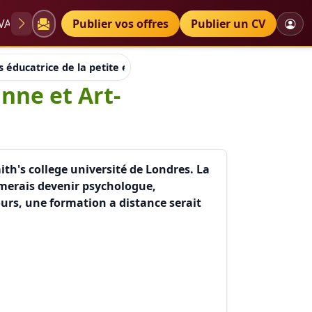
VAE
Diplômes
Publier vos offres
Petites annonces
Publier un CV
is éducatrice de la petite enfance EESP Lausanne et Art-thérap
anne et Art-
th's college université de Londres. La
imerais devenir psychologue,
cours, une formation a distance serait