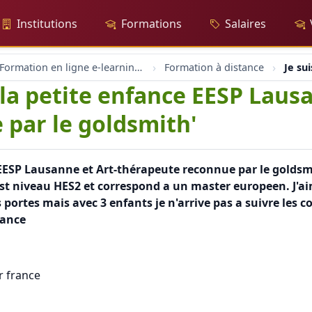
Institutions
Formations
Salaires
Formation en ligne e-learning et coaching
Formation à distance
Je su
 la petite enfance EESP Laus
par le goldsmith'
e EESP Lausanne et Art-thérapeute reconnue par le goldsmi
est niveau HES2 et correspond a un master europeen. J'a
 portes mais avec 3 enfants je n'arrive pas a suivre les 
vance
r france