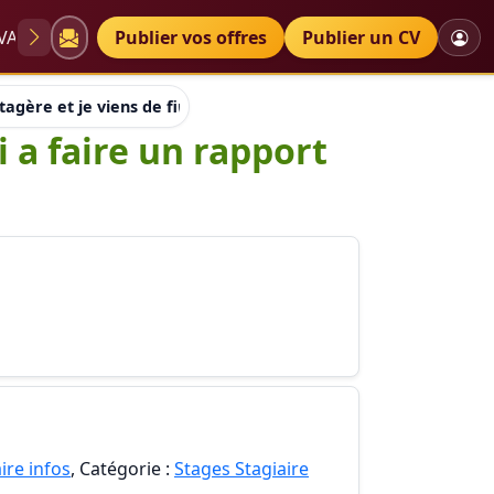
VAE
Diplômes
Publier vos offres
Petites annonces
Publier un CV
stagère et je viens de finir mon ...aidez moi a faire un rapport 
i a faire un rapport
ire infos
, Catégorie :
Stages Stagiaire