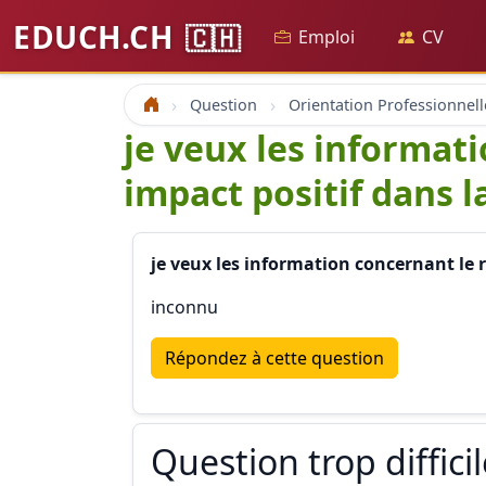
EDUCH.CH
🇨🇭
Emploi
CV
Question
Orientation Professionnell
Accueil
je veux les informat
impact positif dans l
je veux les information concernant le 
inconnu
Répondez à cette question
Question trop diffici