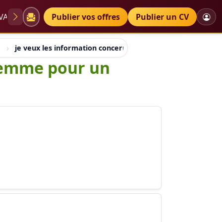
VAE
Diplômes
Publier vos offres
Petites annonces
Publier un CV
je veux les information concernant le role de la femme pou
 femme pour un