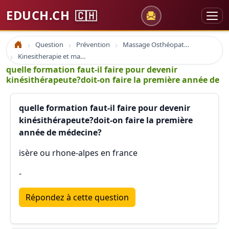
EDUCH.CH
🇨🇭
Question
Prévention
Massage Osthéopathie Kinésiologie
Accueil
Kinesitherapie et massage
quelle formation faut-il faire pour devenir
kinésithérapeute?doit-on faire la première année de
quelle formation faut-il faire pour devenir
kinésithérapeute?doit-on faire la première
année de médecine?
isère ou rhone-alpes en france
-
Répondez à cette question