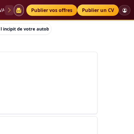
VAE
Diplômes
Publier vos offres
Petites annonces
Publier un CV
 l incipit de votre autobiographie