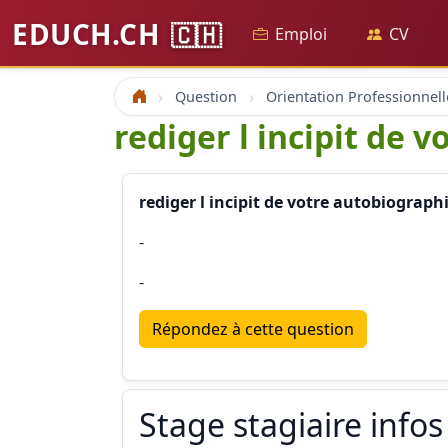
EDUCH.CH
🇨🇭
Emploi
CV
Question
Orientation Professionnell
Accueil
rediger l incipit de 
rediger l incipit de votre autobiograph
-
-
Répondez à cette question
Stage stagiaire infos