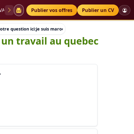
VAE
Diplômes
Publier vos offres
Petites annonces
Publier un CV
otre question ici:je suis marocaine et je cherche un travail au
e un travail au quebec
.