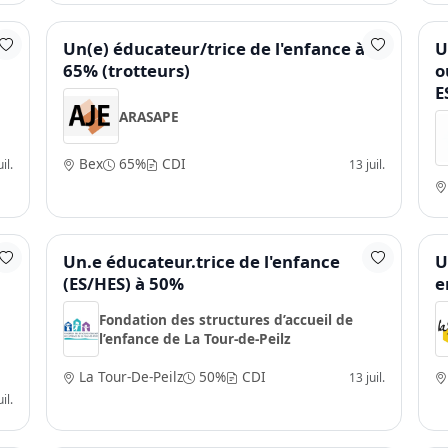
Un(e) éducateur/trice de l'enfance à
U
65% (trotteurs)
o
E
ARASAPE
Bex
65%
CDI
il.
13 juil.
S,
Un.e éducateur.trice de l'enfance
U
(ES/HES) à 50%
e
Fondation des structures d’accueil de
l’enfance de La Tour-de-Peilz
La Tour-De-Peilz
50%
CDI
13 juil.
il.