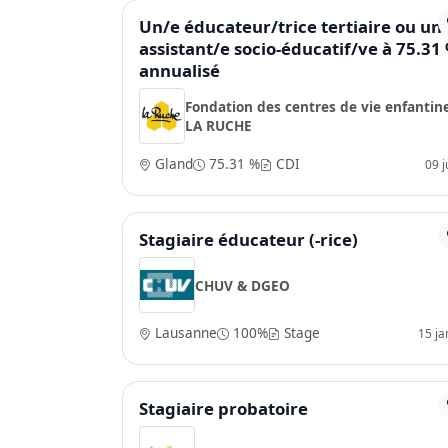
Un/e éducateur/trice tertiaire ou un
assistant/e socio-éducatif/ve à 75.31
annualisé
Fondation des centres de vie enfantin
LA RUCHE
Gland
75.31 %
CDI
09 ju
Stagiaire éducateur (-rice)
CHUV & DGEO
Lausanne
100%
Stage
15 ja
Stagiaire probatoire