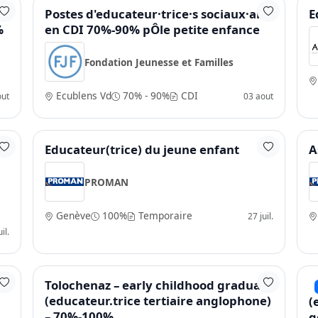
Postes d'educateur·trice·s sociaux·ales
E
%
en CDI 70%-90% pÔle petite enfance
Fondation Jeunesse et Familles
Ecublens Vd
70% - 90%
CDI
out
03 aout
Educateur(trice) du jeune enfant
A
PROMAN
Genève
100%
Temporaire
27 juil.
il.
Tolochenaz – early childhood graduate
(educateur.trice tertiaire anglophone)
(
– 70%-100%
g