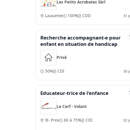
Les Petits Acrobates Sàrl
Lausanne
100%
CDD
31 ju
Recherche accompagnant-e pour
enfant en situation de handicap
Privé
50%
CDI
30 ju
Educateur-trice de l'enfance
Le Cerf - Volant
St- Prex
60 à 75%
CDI
02 ju