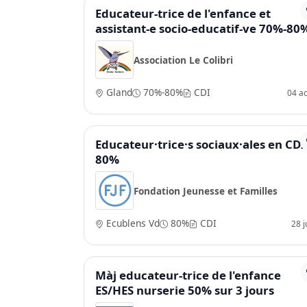
Educateur-trice de l'enfance et
assistant-e socio-educatif-ve 70%-80
Association Le Colibri
Gland
70%-80%
CDI
04 a
Educateur·trice·s sociaux·ales en CDI
80%
Fondation Jeunesse et Familles
Ecublens Vd
80%
CDI
28 ju
Màj educateur-trice de l'enfance
ES/HES nurserie 50% sur 3 jours