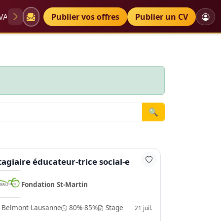
VAE
Diplômes
Publier vos offres
Petites annonces
Publier un CV
🔍
tagiaire éducateur-trice social-e
Fondation St-Martin
Belmont-Lausanne
80%-85%
Stage
21 juil.