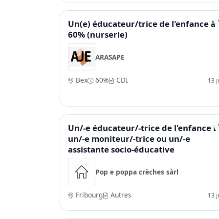
Un(e) éducateur/trice de l'enfance à
60% (nurserie)
ARASAPE
Bex
60%
CDI
13 ju
Un/-e éducateur/-trice de l'enfance E
un/-e moniteur/-trice ou un/-e
assistante socio-éducative
Pop e poppa crèches sàrl
Fribourg
Autres
13 ju