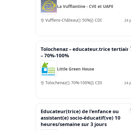
La Vufflantine - CVE et UAPE
Vufflens-Château
50%
CDI
24 ju
Tolochenaz – educateur.trice tertiair
– 70%-100%
Little Green House
Tolochenaz
70%-100%
CDI
24 ju
Educateur(trice) de l'enfance ou
assistant(e) socio-éducatif(ve) 10
heures/semaine sur 3 jours