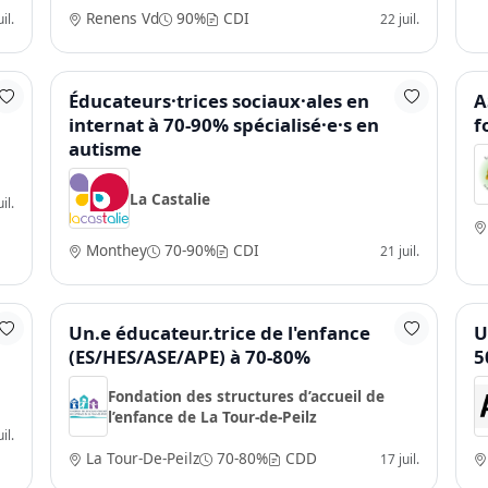
Renens Vd
90%
CDI
il.
22 juil.
e
Éducateurs·trices sociaux·ales en
A
internat à 70-90% spécialisé·e·s en
f
autisme
La Castalie
il.
Monthey
70-90%
CDI
21 juil.
Un.e éducateur.trice de l'enfance
U
(ES/HES/ASE/APE) à 70-80%
5
Fondation des structures d’accueil de
l’enfance de La Tour-de-Peilz
il.
La Tour-De-Peilz
70-80%
CDD
17 juil.