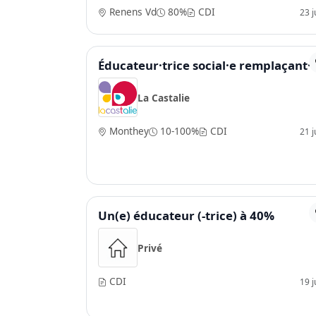
Renens Vd
80%
CDI
23 ju
Éducateur·trice social·e remplaçant·
La Castalie
Monthey
10-100%
CDI
21 ju
Un(e) éducateur (-trice) à 40%
Privé
CDI
19 ju