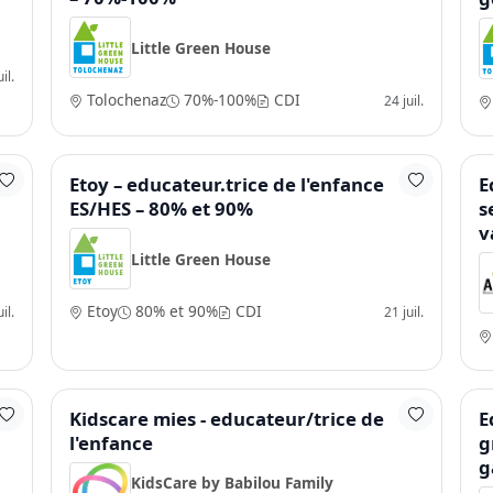
Little Green House
il.
Tolochenaz
70%-100%
CDI
24 juil.
e
Etoy – educateur.trice de l'enfance
E
ES/HES – 80% et 90%
s
v
Little Green House
Etoy
80% et 90%
CDI
il.
21 juil.
Kidscare mies - educateur/trice de
E
l'enfance
g
g
KidsCare by Babilou Family