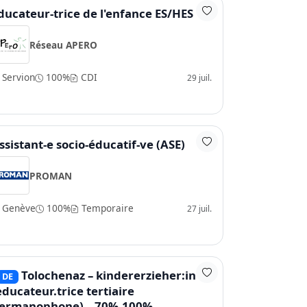
ducateur-trice de l'enfance ES/HES
Réseau APERO
Servion
100%
CDI
29 juil.
ssistant-e socio-éducatif-ve (ASE)
PROMAN
Genève
100%
Temporaire
27 juil.
Tolochenaz – kindererzieher:in hf
DE
educateur.trice tertiaire
ermanophone) – 70%-100%