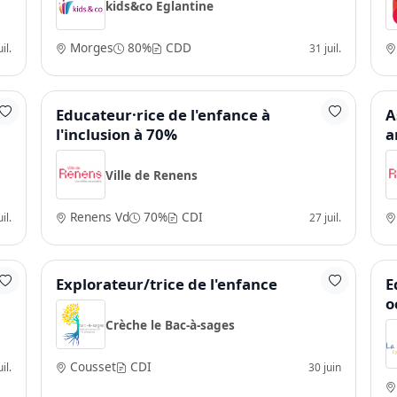
kids&co Eglantine
Morges
80%
CDD
il.
31 juil.
Educateur·rice de l'enfance à
A
l'inclusion à 70%
a
Ville de Renens
Renens Vd
70%
CDI
il.
27 juil.
Explorateur/trice de l'enfance
E
o
Crèche le Bac-à-sages
Cousset
CDI
il.
30 juin