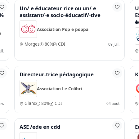
/e
Un/-e éducateur-rice ou un/-e
U
 %
assistant/-e socio-éducatif/-tive
E
é
Association Pop e poppa
e
Morges
80%
CDI
09 juil.
il.
Directeur-trice pédagogique
K
Association Le Colibri
Gland
80%
CDI
nv.
04 aout
ASE /ede en cdd
E