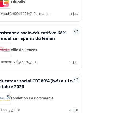
Educalis
Vaud
60%-100%
Permanent
31 juil.
ssistant.e socio-éducatif-ve 68%
nnualisé - apems du léman
Ville de Renens
Renens Vd
68%
CDI
13 juil.
ducateur social CDI 80% (h-f) au 1er
ctobre 2026
Fondation La Pommeraie
Lonay
CDI
26 juin