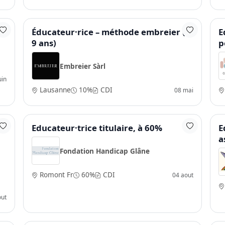
Éducateur·rice – méthode embreier (4-
E
9 ans)
p
Embreier Sàrl
uin
Lausanne
10%
CDI
08 mai
Educateur·trice titulaire, à 60%
E
a
Fondation Handicap Glâne
Romont Fr
60%
CDI
04 aout
out