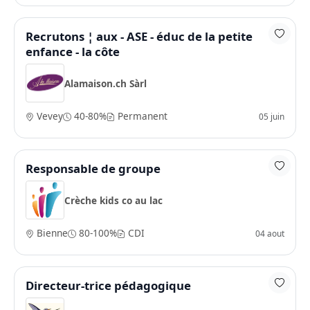
Recrutons ¦ aux - ASE - éduc de la petite
enfance - la côte
Alamaison.ch Sàrl
Vevey
40-80%
Permanent
05 juin
Responsable de groupe
Crèche kids co au lac
Bienne
80-100%
CDI
04 aout
Directeur-trice pédagogique