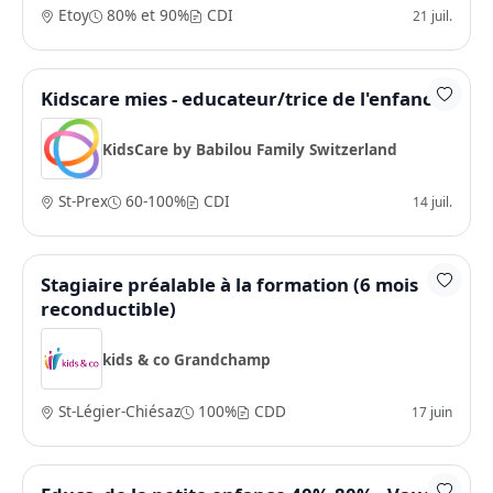
Etoy
80% et 90%
CDI
21 juil.
Kidscare mies - educateur/trice de l'enfance
KidsCare by Babilou Family Switzerland
St-Prex
60-100%
CDI
14 juil.
Stagiaire préalable à la formation (6 mois
reconductible)
kids & co Grandchamp
St-Légier-Chiésaz
100%
CDD
17 juin