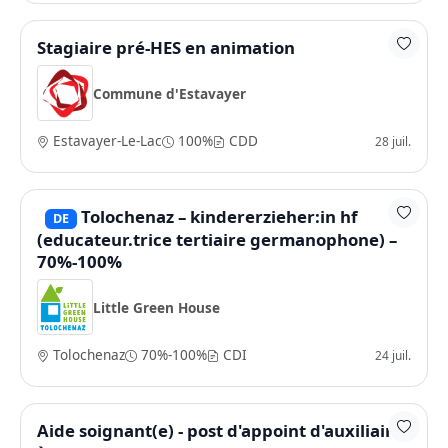
Stagiaire pré-HES en animation
Commune d'Estavayer
Estavayer-Le-Lac
100%
CDD
28 juil.
Tolochenaz – kindererzieher:in hf
DE
(educateur.trice tertiaire germanophone) –
70%-100%
Little Green House
Tolochenaz
70%-100%
CDI
24 juil.
Aide soignant(e) - post d'appoint d'auxiliaire