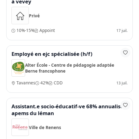
à vevey
Privé
10%-15%
Appoint
17 juil.
Employé en ejc spécialisée (h/f)
Alter École - Centre de pédagogie adaptée
Berne francophone
Tavannes
42%
CDD
13 juil.
Assistant.e socio-éducatif-ve 68% annualisé -
apems du léman
Ville de Renens