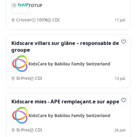
TOTUP
Crissier
100%
CDI
17 juil.
Kidscare villars sur glâne – responsable de
groupe
KidsCare by Babilou Family Switzerland
St-Prex
CDI
13 juil.
Kidscare mies - APE remplaçant.e sur appel
KidsCare by Babilou Family Switzerland
St-Prex
CDI
26 juin