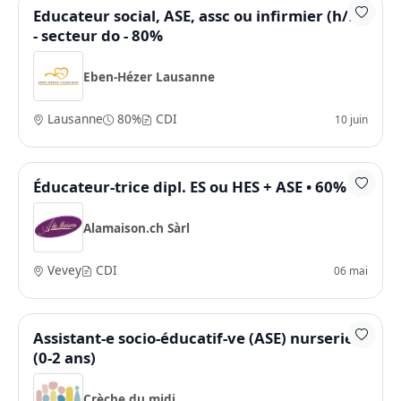
Educateur social, ASE, assc ou infirmier (h/f)
- secteur do - 80%
Eben-Hézer Lausanne
Lausanne
80%
CDI
10 juin
Éducateur-trice dipl. ES ou HES + ASE • 60%
Alamaison.ch Sàrl
Vevey
CDI
06 mai
Assistant-e socio-éducatif-ve (ASE) nurserie
(0-2 ans)
Crèche du midi