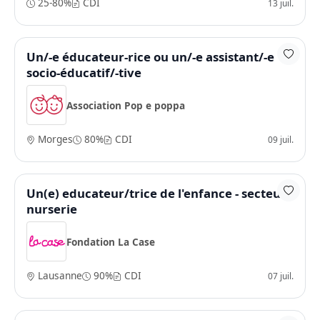
25-80%
CDI
13 juil.
Un/-e éducateur-rice ou un/-e assistant/-e
socio-éducatif/-tive
Association Pop e poppa
Morges
80%
CDI
09 juil.
Un(e) educateur/trice de l'enfance - secteur
nurserie
Fondation La Case
Lausanne
90%
CDI
07 juil.