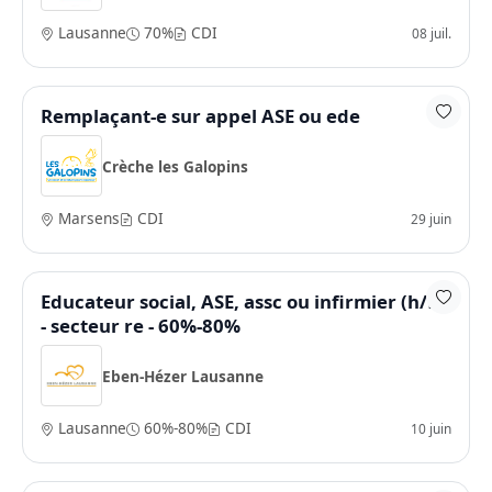
Lausanne
70%
CDI
08 juil.
Remplaçant-e sur appel ASE ou ede
Crèche les Galopins
Marsens
CDI
29 juin
Educateur social, ASE, assc ou infirmier (h/f)
- secteur re - 60%-80%
Eben-Hézer Lausanne
Lausanne
60%-80%
CDI
10 juin