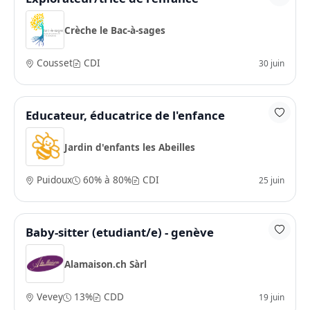
Crèche le Bac-à-sages
Cousset
CDI
30 juin
Educateur, éducatrice de l'enfance
Jardin d'enfants les Abeilles
Puidoux
60% à 80%
CDI
25 juin
Baby-sitter (etudiant/e) - genève
Alamaison.ch Sàrl
Vevey
13%
CDD
19 juin