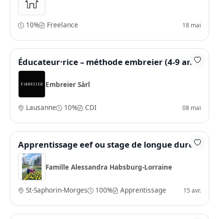
10%
Freelance
18 mai
Éducateur·rice – méthode embreier (4-9 ans)
Embreier Sàrl
Lausanne
10%
CDI
08 mai
Apprentissage eef ou stage de longue durée
Famille Alessandra Habsburg-Lorraine
St-Saphorin-Morges
100%
Apprentissage
15 avr.