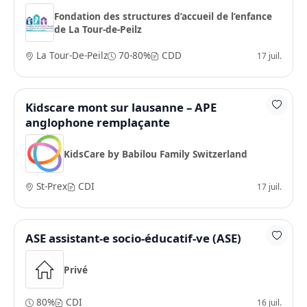
Fondation des structures d’accueil de l’enfance
de La Tour-de-Peilz
La Tour-De-Peilz
70-80%
CDD
17 juil.
Kidscare mont sur lausanne – APE
anglophone remplaçante
KidsCare by Babilou Family Switzerland
St-Prex
CDI
17 juil.
ASE assistant-e socio-éducatif-ve (ASE)
Privé
80%
CDI
16 juil.