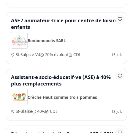
ASE / animateur·trice pour centre de loisirs
enfants
Bonbonopolis SARL
St-Sulpice Vd
70% évolutif
CDI
15 juil.
Assistant-e socio-éducatif-ve (ASE) à 40%
plus remplacements
Crèche Haut comme trois pommes
St-Blaise
40%
CDI
13 juil.