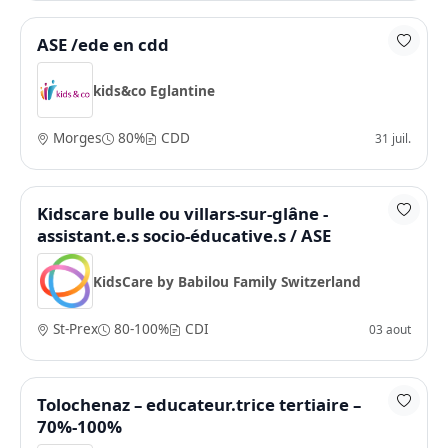
ASE /ede en cdd
kids&co Eglantine
Morges
80%
CDD
31 juil.
Kidscare bulle ou villars-sur-glâne -
assistant.e.s socio-éducative.s / ASE
KidsCare by Babilou Family Switzerland
St-Prex
80-100%
CDI
03 aout
Tolochenaz – educateur.trice tertiaire –
70%-100%