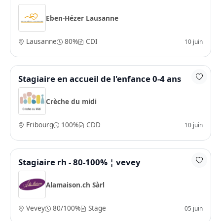
Eben-Hézer Lausanne
Lausanne
80%
CDI
10 juin
Stagiaire en accueil de l'enfance 0-4 ans
Crèche du midi
Fribourg
100%
CDD
10 juin
Stagiaire rh - 80-100% ¦ vevey
Alamaison.ch Sàrl
Vevey
80/100%
Stage
05 juin