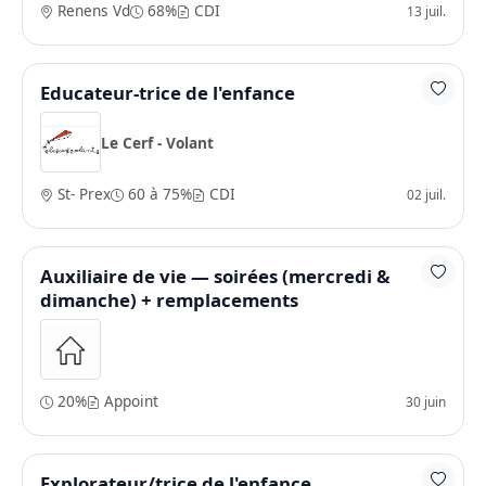
Renens Vd
68%
CDI
13 juil.
Educateur-trice de l'enfance
Le Cerf - Volant
St- Prex
60 à 75%
CDI
02 juil.
Auxiliaire de vie — soirées (mercredi &
dimanche) + remplacements
20%
Appoint
30 juin
Explorateur/trice de l'enfance