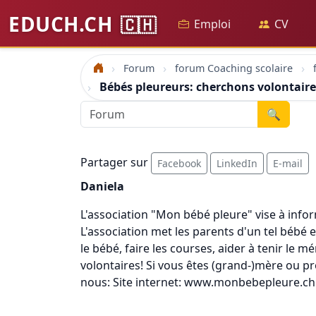
EDUCH.CH
🇨🇭
Emploi
CV
Forum
forum Coaching scolaire
Accueil
Bébés pleureurs: cherchons volontaire
🔍
Partager sur
Facebook
LinkedIn
E-mail
Daniela
L'association "Mon bébé pleure" vise à info
L'association met les parents d'un tel bébé
le bébé, faire les courses, aider à tenir le m
volontaires! Si vous êtes (grand-)mère ou pro
nous: Site internet: www.monbebepleure.ch