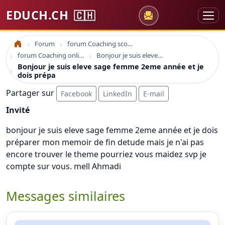
EDUCH.CH
🇨🇭
Forum
forum Coaching scolaire
Accueil
forum Coaching online formation professionelle emploi education
Bonjour je suis eleve sage femme 2eme année et je dois prépa
Bonjour je suis eleve sage femme 2eme année et je
dois prépa
Partager sur
Facebook
LinkedIn
E-mail
Invité
bonjour je suis eleve sage femme 2eme année et je dois
préparer mon memoir de fin detude mais je n'ai pas
encore trouver le theme pourriez vous maidez svp je
compte sur vous. mell Ahmadi
Messages similaires