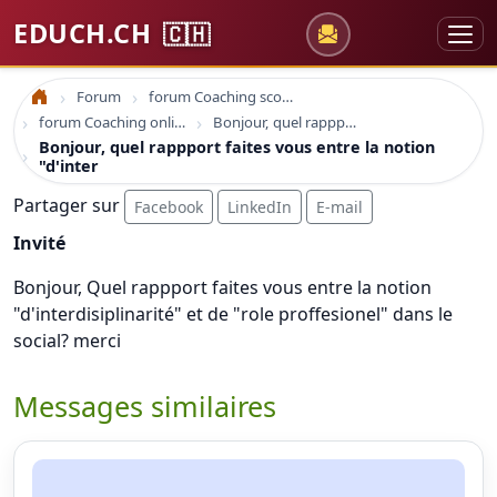
EDUCH.CH
🇨🇭
Forum
forum Coaching scolaire
Accueil
forum Coaching online formation professionelle emploi education
Bonjour, quel rappport faites vous entre la notion "d'inter
Bonjour, quel rappport faites vous entre la notion
"d'inter
Partager sur
Facebook
LinkedIn
E-mail
Invité
Bonjour, Quel rappport faites vous entre la notion
"d'interdisiplinarité" et de "role proffesionel" dans le
social? merci
Messages similaires