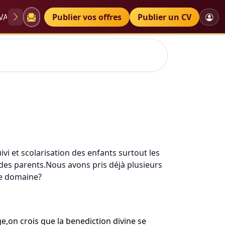
VAE
Diplômes
Publier vos offres
Petites annonces
Publier un CV
ivi et scolarisation des enfants surtout les
e des parents.Nous avons pris déjà plusieurs
e domaine?
e,on crois que la benediction divine se