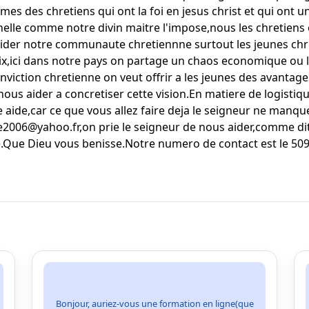
mes des chretiens qui ont la foi en jesus christ et qui ont 
nelle comme notre divin maitre l'impose,nous les chretiens 
aider notre communaute chretiennne surtout les jeunes chre
x,ici dans notre pays on partage un chaos economique ou les
nviction chretienne on veut offrir a les jeunes des avantage
us aider a concretiser cette vision.En matiere de logistiqu
aide,car ce que vous allez faire deja le seigneur ne manqu
2006@yahoo.fr,on prie le seigneur de nous aider,comme dit la
re.Que Dieu vous benisse.Notre numero de contact est le 50
Bonjour, auriez-vous une formation en ligne(que