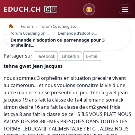
EDUCH.CH
🇨🇭
Forum
forum Coaching scolaire
Accueil
forum Coaching online formation professionelle emploi education
Demande d'adoption ou parrennage pour 3 orphelins...
Demande d'adoption ou parrennage pour 3
orphelins...
Partager sur
Facebook
LinkedIn
E-mail
tehna gwet jean jacques
nous sommes 3 orphelins en situation precaire vivant
au cameroun... et nous voulons connaitre la vie d'une
autre maniere.on se presente un peu: tehna gwet jean
jacques 19 ans fait la classe de 1a4 allemand somack
simon desire 16 ans fait la classe de cm2 gwet frida
leticya 8 ans fait la classe de ce1 S ILS VOUS PLAIT NOUS
AVONS DES PROBLEMES PRESQUES DANS TOUTES LES
FORME ...EDUCATIF ? ALIMENTAIRE ? ETC... AIDEZ NOUS