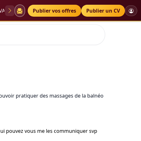
VAE
Diplômes
Publier vos offres
Petites annonces
Publier un CV
 pouvoir pratiquer des massages de la balnéo
si oui pouvez vous me les communiquer svp