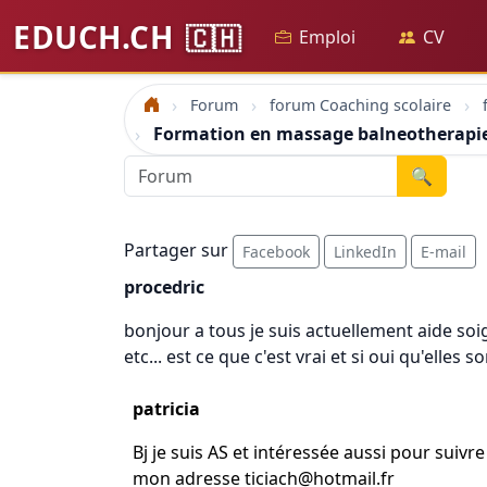
EDUCH.CH
🇨🇭
Emploi
CV
Forum
forum Coaching scolaire
Accueil
Formation en massage balneotherapi
🔍
Partager sur
Facebook
LinkedIn
E-mail
procedric
bonjour a tous je suis actuellement aide soi
etc... est ce que c'est vrai et si oui qu'elles 
patricia
Bj je suis AS et intéressée aussi pour suiv
mon adresse ticiach@hotmail.fr