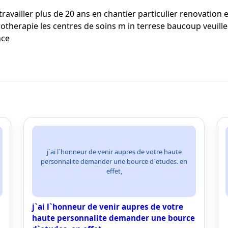
ai travailler plus de 20 ans en chantier particulier renovation
rotherapie les centres de soins m in terrese baucoup veuil
nce
j`ai l`honneur de venir aupres de votre haute
personnalite demander une bource d`etudes. en
effet,
j`ai l`honneur de venir aupres de votre
haute personnalite demander une bource