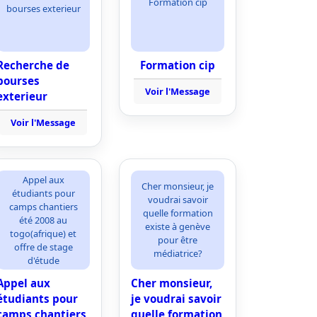
Formation cip
bourses exterieur
Recherche de
Formation cip
bourses
Voir l'Message
exterieur
Voir l'Message
Appel aux
Cher monsieur, je
étudiants pour
voudrai savoir
camps chantiers
quelle formation
été 2008 au
existe à genève
togo(afrique) et
pour être
offre de stage
médiatrice?
d'étude
Appel aux
Cher monsieur,
étudiants pour
je voudrai savoir
camps chantiers
quelle formation