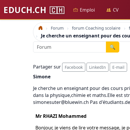
EDUCH.CH
🇨🇭
Emploi
CV
Forum
forum Coaching scolaire
Accueil
Je cherche un enseignant pour des cour
🔍
Partager sur
Facebook
LinkedIn
E-mail
Simone
Je cherche un enseignant pour des cours priv
dans la physique,chimie et maths.Elle est s
simonesuter@bluewin.ch Pas d'étudiants.d
Mr RHAZI Mohammed
Bonjour, je viens de lire votre message, je 