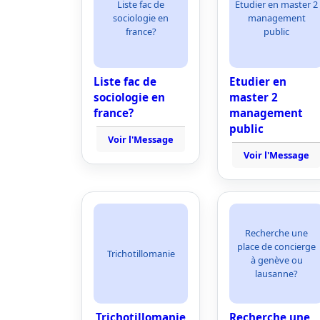
Liste fac de
Etudier en master 2
sociologie en
management
france?
public
Liste fac de
Etudier en
sociologie en
master 2
france?
management
public
Voir l'Message
Voir l'Message
Recherche une
place de concierge
Trichotillomanie
à genève ou
lausanne?
Trichotillomanie
Recherche une