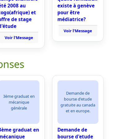
été 2008 au
existe à genève
togo(afrique) et
pour être
offre de stage
médiatrice?
d'étude
Voir l'Message
Voir l'Message
onses
Demande de
3ème graduat en
bourse d'etude
mécanique
gratuite au canada
générale
et en europe.
3ème graduat en
Demande de
mécanique
bourse d'etude