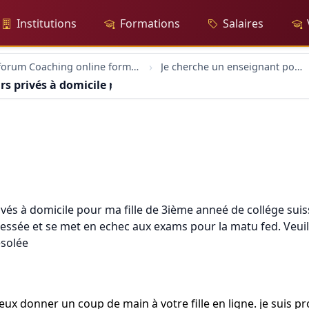
Institutions
Formations
Salaires
forum Coaching online formation professionelle emploi education
Je cherche un enseignant pour des cours privés à domicile pour ma fille de 3ième anneé de collé
s privés à domicile pour ma fille de 3ième anneé de coll
és à domicile pour ma fille de 3ième anneé de collége suiss
tressée et se met en echec aux exams pour la matu fed. Veu
esolée
peux donner un coup de main à votre fille en ligne. je suis 