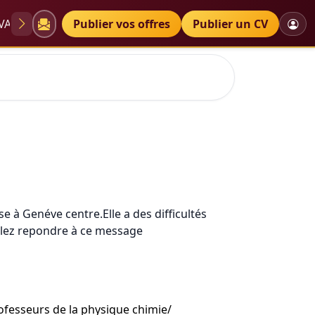
VAE
Diplômes
Publier vos offres
Petites annonces
Publier un CV
é
e à Genéve centre.Elle a des difficultés
illez repondre à ce message
professeurs de la physique chimie/