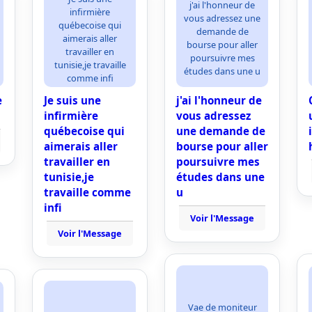
j'ai l'honneur de
infirmière
vous adressez une
québecoise qui
demande de
aimerais aller
bourse pour aller
travailler en
poursuivre mes
tunisie,je travaille
études dans une u
comme infi
e
Je suis une
j'ai l'honneur de
infirmière
vous adressez
québecoise qui
une demande de
aimerais aller
bourse pour aller
travailler en
poursuivre mes
tunisie,je
études dans une
travaille comme
u
infi
Voir l'Message
Voir l'Message
Vae de moniteur