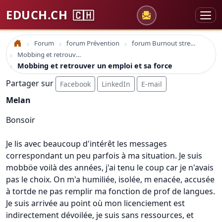
EDUCH.CH
🇨🇭
Forum
forum Prévention
forum Burnout stress et dépression
Accueil
Mobbing et retrouver un emploi et sa force
Mobbing et retrouver un emploi et sa force
Partager sur
Facebook
LinkedIn
E-mail
Melan
Bonsoir
Je lis avec beaucoup d'intérêt les messages
correspondant un peu parfois à ma situation. Je suis
mobböe voilà des années, j'ai tenu le coup car je n'avais
pas le choix. On m'a humiliée, isolée, m enacée, accusée
à tortde ne pas remplir ma fonction de prof de langues.
Je suis arrivée au point où mon licenciement est
indirectement dévoilée, je suis sans ressources, et