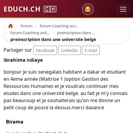
EDUCH.CH
🇨🇭
Forum
forum Coaching scolaire
Accueil
forum Coaching online formation professionelle emploi education
preinscription dans une universite belge
preinscription dans une universite belge
Partager sur
Facebook
LinkedIn
E-mail
ibrahima ndiaye
bonjour je suis senegalais habitant a dakar et etudiant
en 4eme année (Maitrise 1 )option Gestion des
Ressources Humaines et je voudrais continuer mes
etudes dans une université belge. au fait je m'y connais
pas beaucoup et je souhaiterais qu'on me donne un
petit coup de pouce la dessus.merci davance
Birama