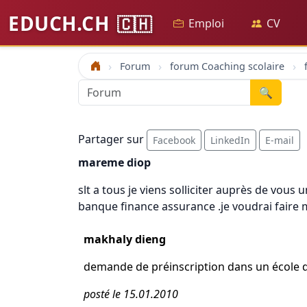
EDUCH.CH
🇨🇭
Emploi
CV
Forum
forum Coaching scolaire
Accueil
🔍
Partager sur
Facebook
LinkedIn
E-mail
mareme diop
slt a tous je viens solliciter auprès de vo
banque finance assurance .je voudrai faire 
makhaly dieng
demande de préinscription dans un école 
posté le 15.01.2010