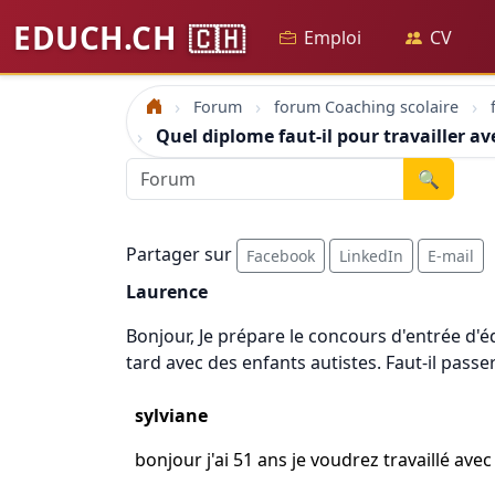
EDUCH.CH
🇨🇭
Emploi
CV
Forum
forum Coaching scolaire
Accueil
Quel diplome faut-il pour travailler av
🔍
Partager sur
Facebook
LinkedIn
E-mail
Laurence
Bonjour, Je prépare le concours d'entrée d'é
tard avec des enfants autistes. Faut-il pas
sylviane
bonjour j'ai 51 ans je voudrez travaillé ave