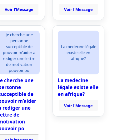
Voir l'Message
Voir l'Message
Je cherche une
personne
succeptible de
La medecine légale
pouvoir m'aider a
existe elle en
rediger une lettre
afrique?
de motivation
pouvoir po
Je cherche une
La medecine
personne
légale existe elle
succeptible de
en afrique?
pouvoir m'aider
Voir l'Message
a rediger une
lettre de
motivation
pouvoir po