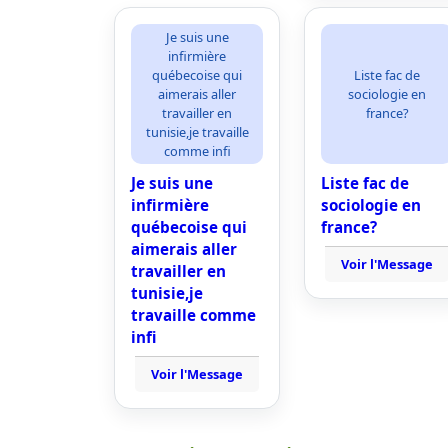
Je suis une
infirmière
québecoise qui
Liste fac de
aimerais aller
sociologie en
travailler en
france?
tunisie,je travaille
comme infi
Je suis une
Liste fac de
infirmière
sociologie en
québecoise qui
france?
aimerais aller
Voir l'Message
travailler en
tunisie,je
travaille comme
infi
Voir l'Message