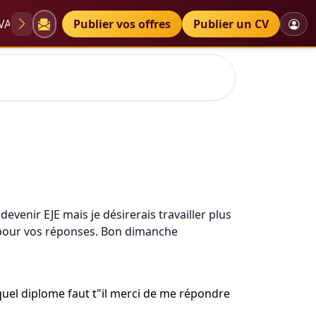
VAE
Diplômes
Publier vos offres
Petites annonces
Publier un CV
venir EJE mais je désirerais travailler plus
ci pour vos réponses. Bon dimanche
t quel diplome faut t"il merci de me répondre