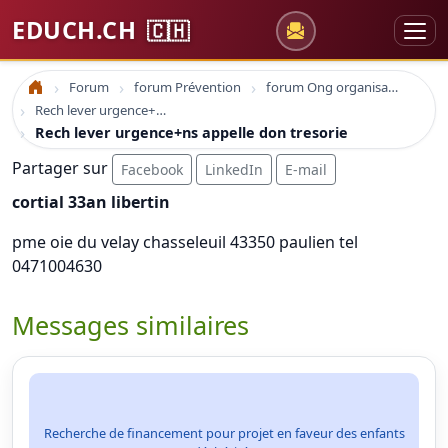
EDUCH.CH
🇨🇭
Forum
forum Prévention
forum Ong organisations
Accueil
Rech lever urgence+ns appelle don tresorie
Rech lever urgence+ns appelle don tresorie
Partager sur
Facebook
LinkedIn
E-mail
cortial 33an libertin
pme oie du velay chasseleuil 43350 paulien tel
0471004630
Messages similaires
Recherche de financement pour projet en faveur des enfants