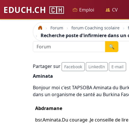
EDUCH.CH
🇨🇭
Emploi
CV
Forum
forum Coaching scolaire
Accueil
Recherche poste d'infirmiere dans un
🔍
Partager sur
Facebook
LinkedIn
E-mail
Aminata
Bonjour moi c'est TAPSOBA Aminata du Burkin
dans un organisme de santé au Burkina Faso
Abdramane
bsr.Aminata.Du courage .Je conseille de lir