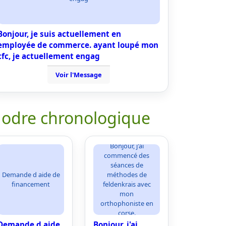
Bonjour, je suis actuellement en
employée de commerce. ayant loupé mon
cfc, je actuellement engag
Voir l'Message
 odre chronologique
Bonjour, j'ai
commencé des
séances de
Demande d aide de
méthodes de
financement
feldenkrais avec
mon
orthophoniste en
corse.
Demande d aide
Bonjour, j'ai