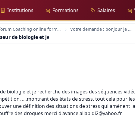
Institutions
Formations
Salaires
forum Coaching online formation professionelle emploi education
Votre demande : bonjour je suis professeur de biologie et je recherche des images des séquences vi
seur de biologie et je recherche des images des séquence
de biologie et je recherche des images des séquences vidéo
tition, ....montrant des états de stress. tout cela pour les u
ouver une définition des situations de stress qui amènent l
 gouffre des drogues merci d'avance aliabidi2@yahoo.fr