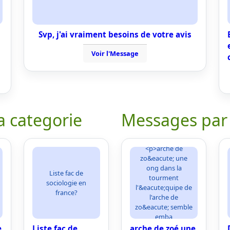
Svp, j'ai vraiment besoins de votre avis
Voir l'Message
a categorie
Messages par
<p>arche de
zo&eacute; une
ong dans la
Liste fac de
tourment
sociologie en
l'&eacute;quipe de
france?
l'arche de
zo&eacute; semble
emba
e
Liste fac de
arche de zoé une