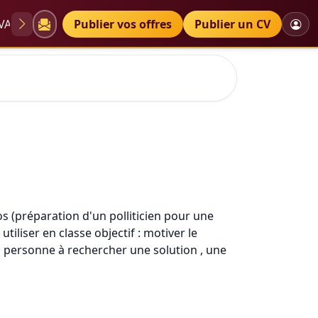
VAE
Diplômes
Publier vos offres
Petites annonces
Publier un CV
s vi
s (préparation d'un polliticien pour une
tiliser en classe objectif : motiver le
a personne à rechercher une solution , une