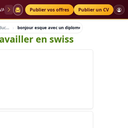
VAE
Diplômes
Publier vos offres
Petites annonces
Publier un CV
Aaainformation ateliers educh.ch
bonjour esque avec un diplome tunisien je peu travail
availler en swiss