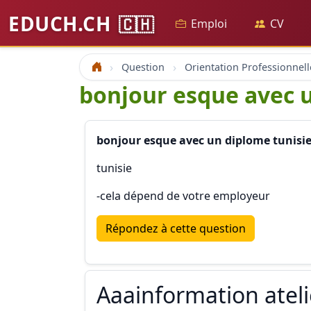
EDUCH.CH
🇨🇭
Emploi
CV
Question
Orientation Professionnell
Accueil
bonjour esque avec u
bonjour esque avec un diplome tunisien
tunisie
-cela dépend de votre employeur
Répondez à cette question
Aaainformation atel