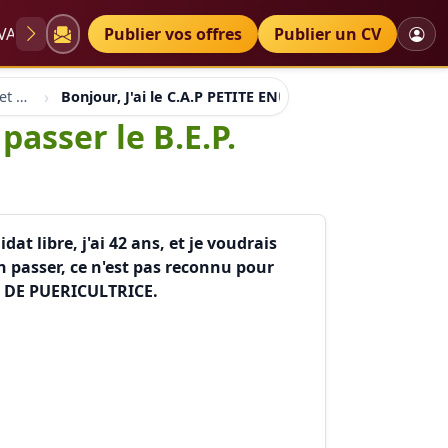
VAE
Diplômes
Publier vos offres
Petites annonces
Publier un CV
Concours gratuit sociaux et santé
Bonjour, J'ai le C.A.P PETITE ENFANCE, je voudrais pas
passer le B.E.P.
at libre, j'ai 42 ans, et je voudrais
en passer, ce n'est pas reconnu pour
RE DE PUERICULTRICE.