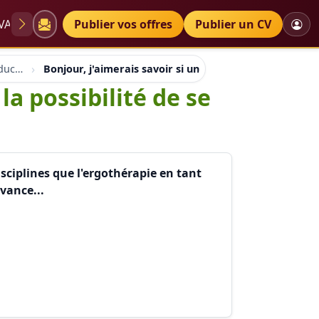
VAE
Diplômes
Publier vos offres
Petites annonces
Publier un CV
Aaainformation ateliers educh.ch
Bonjour, j'aimerais savoir si un ergothérapeute a la po
la possibilité de se
isciplines que l'ergothérapie en tant
vance...