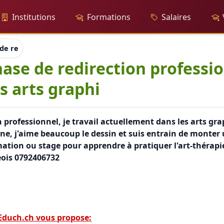
Institutions
Formations
Salaires
 de redirection professionnel, je travail actuellement dans les 
hase de redirection profession
s arts graphi
on professionnel, je travail actuellement dans les arts g
e, j'aime beaucoup le dessin et suis entrain de monter
ormation ou stage pour apprendre à pratiquer l'art-théra
eois 0792406732
 Educh.ch vous propose: