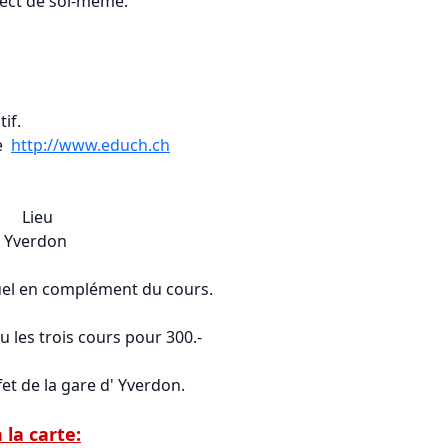
pect de soi-même.
if.
ne
http://www.educh.ch
ieu
verdon
iduel en complément du cours.
u les trois cours pour 300.-
et de la gare d' Yverdon.
 la carte: