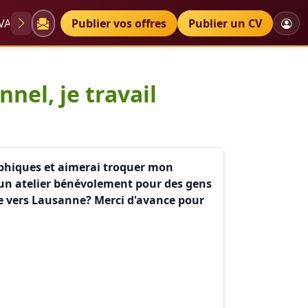
VAE
Diplômes
Publier vos offres
Petites annonces
Publier un CV
arts graphi
nel, je travail
raphiques et aimerai troquer mon
 un atelier bénévolement pour des gens
pie vers Lausanne? Merci d'avance pour