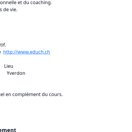
tionnelle et du coaching.
s de vie.
if.
ne
http://www.educh.ch
eu
verdon
duel en complément du cours.
gement