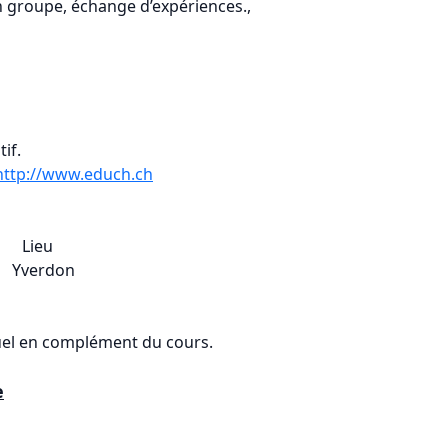
en groupe, échange d’expériences.,
if.
http://www.educh.ch
ieu
verdon
duel en complément du cours.
e