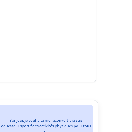
Bonjour, je souhaite me reconvertir, je suis
educateur sportif des activités physiques pour tous
et