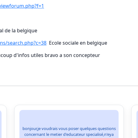
/viewforum.php?f=1
al de la belgique
ions/search.php?c=38
Ecole sociale en belgique
ucoup d'infos utiles bravo a son concepteur
bonjour,je voudrais vous poser quelques questions
concernant le metier d'educateur specialisé,n'eya