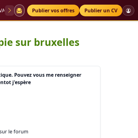
VAE
Diplômes
Publier vos offres
Petites annonces
Publier un CV
rt plastiq
pie sur bruxelles
stique. Pouvez vous me renseigner
ntot j'espère
 sur le forum