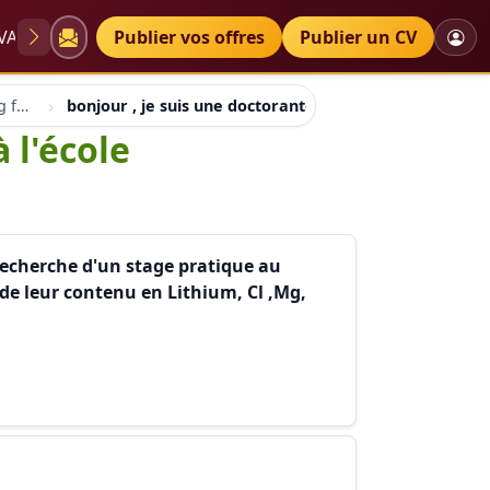
VAE
Diplômes
Publier vos offres
Petites annonces
Publier un CV
Forum education coaching formation emploi
bonjour , je suis une doctorante en génie minier à l'éco
 l'école
a recherche d'un stage pratique au
de leur contenu en Lithium, Cl ,Mg,