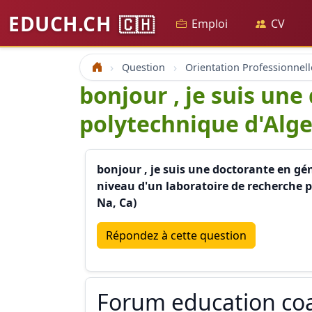
EDUCH.CH
🇨🇭
Emploi
CV
Question
Orientation Professionnell
Accueil
bonjour , je suis une
polytechnique d'Alger 
bonjour , je suis une doctorante en gén
niveau d'un laboratoire de recherche p
Na, Ca)
Répondez à cette question
Forum education co