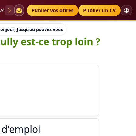
VAE
Diplômes
Publier vos offres
Petites annonces
Publier un CV
onjour, Jusqu'ou pouvez vous venir travailler ? Pully est-ce tro
lly est-ce trop loin ?
 d'emploi