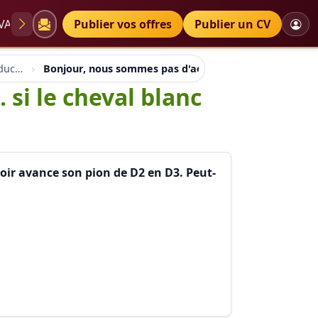
VAE
Diplômes
Publier vos offres
Petites annonces
Publier un CV
Aaainformation ateliers educh.ch
Bonjour, nous sommes pas d'accord avec mon fils. si le
si le cheval blanc
noir avance son pion de D2 en D3. Peut-