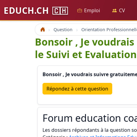
EDUCH.CH
🇨🇭
Emploi
CV
Question
Orientation Professionnell
Accueil
Bonsoir , Je voudrai
le Suivi et Evaluation
Bonsoir , Je voudrais suivre gratuiteme
Répondez à cette question
Forum education co
Les dossiers répondants à la question son