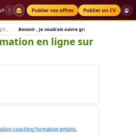
VAE
Diplômes
Publier vos offres
Petites annonces
Publier un CV
Forum education coaching formation emploi
Bonsoir , Je voudrais suivre gratuitement une formation
rmation en ligne sur
ation coaching formation emploi
,