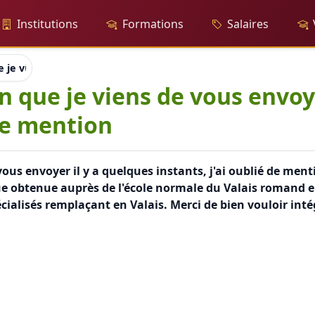
Institutions
Formations
Salaires
 je viens de vous envoyer il y a quelques instants, j'ai oublié 
n que je viens de vous envoye
 de mention
ous envoyer il y a quelques instants, j'ai oublié de men
 obtenue auprès de l'école normale du Valais romand en 
cialisés remplaçant en Valais. Merci de bien vouloir inté