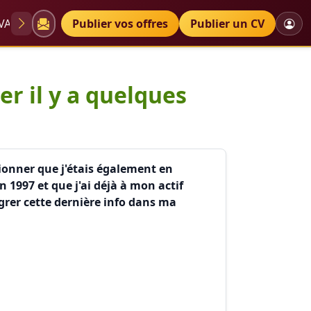
VAE
Diplômes
Publier vos offres
Petites annonces
Publier un CV
de mention
r il y a quelques
tionner que j'étais également en
1997 et que j'ai déjà à mon actif
grer cette dernière info dans ma