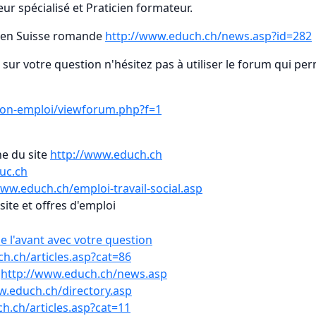
ur spécialisé et Praticien formateur.
t en Suisse romande
http://www.educh.ch/news.asp?id=282
ur votre question n'hésitez pas à utiliser le forum qui pe
ion-emploi/viewforum.php?f=1
ne du site
http://www.educh.ch
uc.ch
www.educh.ch/emploi-travail-social.asp
site et offres d'emploi
e l'avant avec votre question
h.ch/articles.asp?cat=86
n
http://www.educh.ch/news.asp
w.educh.ch/directory.asp
h.ch/articles.asp?cat=11