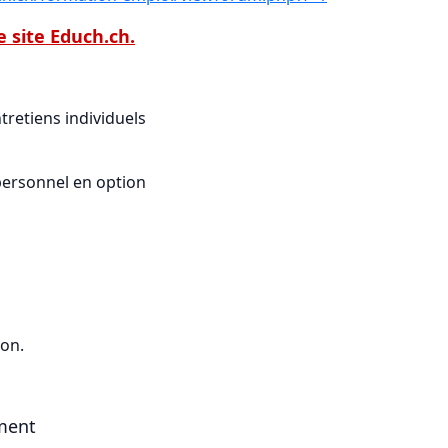
e site Educh.ch.
tretiens individuels
 personnel en option
ion.
ment