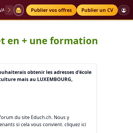
VAE
Diplômes
Publier vos offres
Petites annonces
Publier un CV
dique, So
 et en + une formation
ouhaiterais obtenir les adresses d'école
uériculture mais au LUXEMBOURG,
 forum du site Educh.ch. Nous y
ants si cela vous convient. cliquez ici