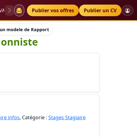
VAE
Diplômes
Publier vos offres
Petites annonces
Publier un CV
 un modele de Rapport de stage de réceptionniste
ionniste
ire infos
, Catégorie :
Stages Stagiaire