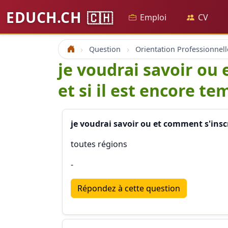
EDUCH.CH
🇨🇭
Emploi
CV
Question
Orientation Professionnell
Accueil
je voudrai savoir ou
et si il est encore te
je voudrai savoir ou et comment s'inscr
toutes régions
-
Répondez à cette question