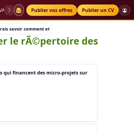
VAE
Diplômes
Publier vos offres
Petites annonces
Publier un CV
rais savoir comment et oÃ¹ peut-on trouver le rÃ©pertoire de
er le rÃ©pertoire des
 qui financent des micro-projets sur