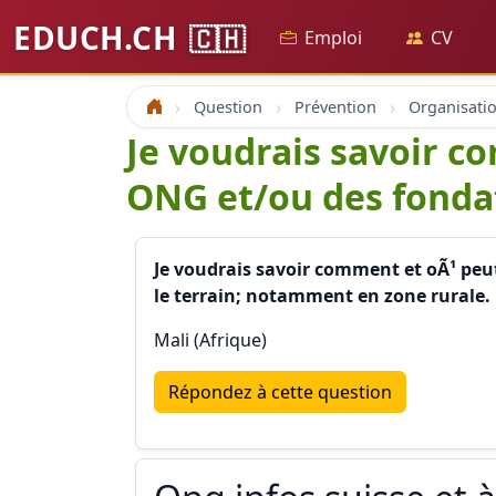
EDUCH.CH
🇨🇭
Emploi
CV
Question
Prévention
Accueil
Je voudrais savoir c
ONG et/ou des fonda
Je voudrais savoir comment et oÃ¹ peu
le terrain; notamment en zone rurale.
Mali (Afrique)
Répondez à cette question