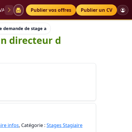
VAE
Diplômes
Publier vos offres
Petites annonces
Publier un CV
de demande de stage a un lieu adresser a un directeur d institu
n directeur d
ire infos
, Catégorie :
Stages Stagiaire