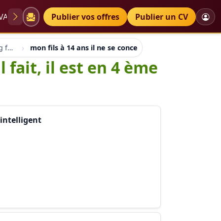
VAE
Diplômes
Publier vos offres
Petites annonces
Publier un CV
Forum education coaching formation emploi
mon fils à 14 ans il ne se concentre pas sur ce qu'il fai
 fait, il est en 4 ème
 intelligent