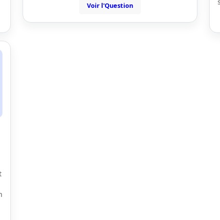
Voir l'Question
n
t
n