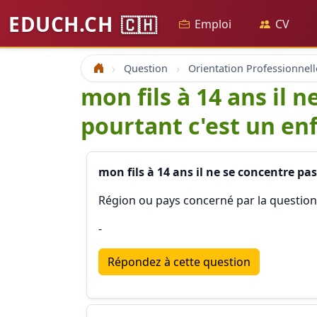
EDUCH.CH
🇨🇭
Emploi
CV
Question
Orientation Professionnell
Accueil
mon fils à 14 ans il n
pourtant c'est un en
mon fils à 14 ans il ne se concentre pas 
Région ou pays concerné par la questio
-
Répondez à cette question