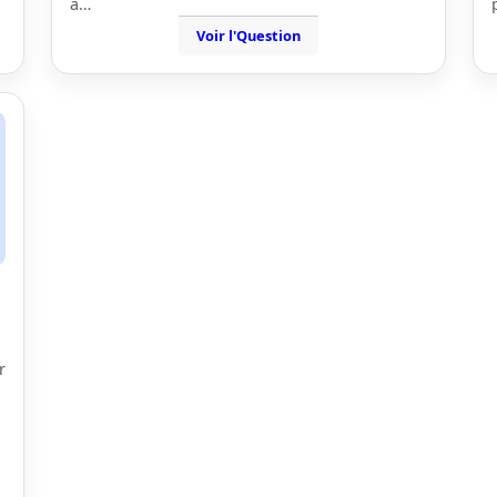
à…
Voir l'Question
r