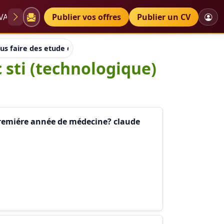
VAE
Diplômes
Publier vos offres
Petites annonces
Publier un CV
s faire des etude de kiné avec un bac sti (technologique) sans
 sti (technologique)
 premiére année de médecine? claude