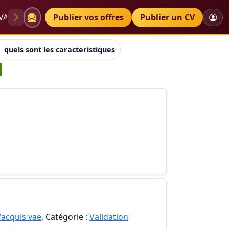
VAE
Diplômes
Publier vos offres
Petites annonces
Publier un CV
quels sont les caracteristiques d'un professionnel
l
'acquis vae
, Catégorie :
Validation