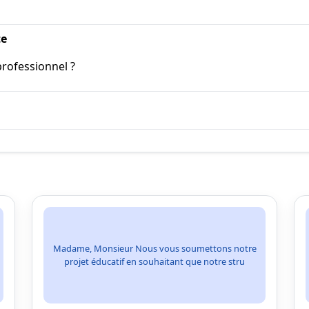
te
professionnel ?
Madame, Monsieur Nous vous soumettons notre
projet éducatif en souhaitant que notre stru