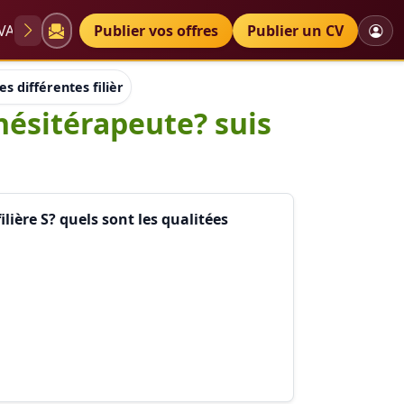
VAE
Diplômes
Publier vos offres
Petites annonces
Publier un CV
les différentes filières pour devenir kinésitérapeute? suis je o
inésitérapeute? suis
ilière S? quels sont les qualitées