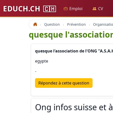
EDUCH.CH
🇨🇭
Emploi
CV
Question
Prévention
Accueil
quesque l'associatio
quesque l'association de l'ONG "A.S.A.
egypte
-
Répondez à cette question
Ong infos suisse et à