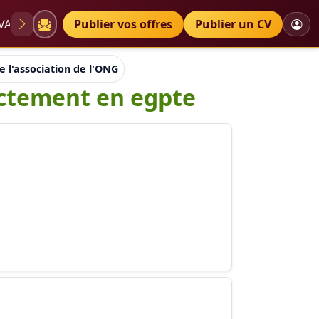
VAE
Diplômes
Publier vos offres
Petites annonces
Publier un CV
 l'association de l'ONG "A.S.A.H " fait exactement en egpte
xactement en egpte