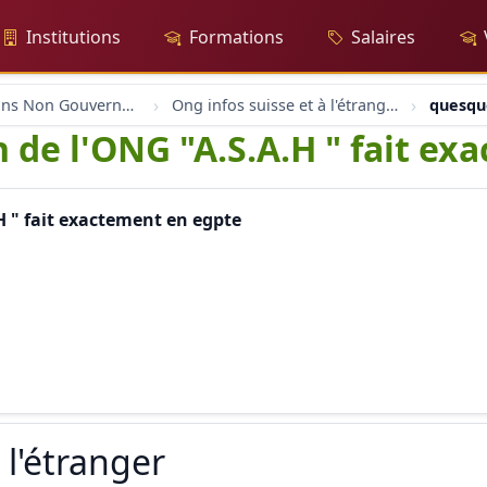
Institutions
Formations
Salaires
Organisations Non Gouvernementales
Ong infos suisse et à l'étranger
quesque
n de l'ONG "A.S.A.H " fait e
H " fait exactement en egpte
 l'étranger