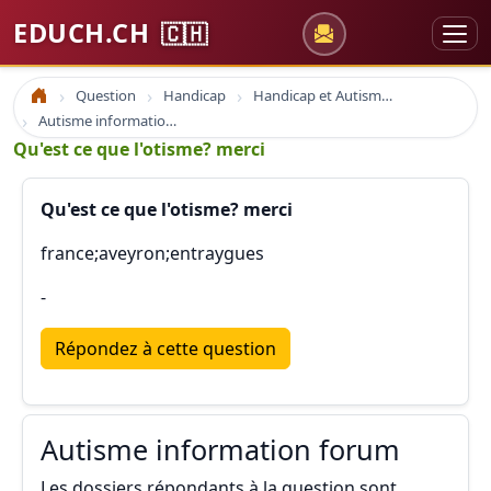
EDUCH.CH
🇨🇭
Question
Handicap
Handicap et Autisme Autiste Suisse
Accueil
Autisme information forum
Qu'est ce que l'otisme? merci
Qu'est ce que l'otisme? merci
france;aveyron;entraygues
-
Répondez à cette question
Autisme information forum
Les dossiers répondants à la question sont